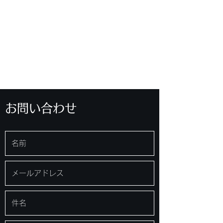
株式会社大辻米吉商店
鈑金機械・鍛圧機械・工作機械・専用機・中
古機械の販売
お問い合わせ